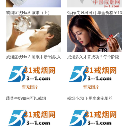
戒烟症状No.6 咳嗽（上）
钻石(尚风可可) | 单盒价格￥13
元 目前已上市
戒烟症状No.3 睡眠中断/难以入
戒烟多久才算成功？每个阶段
睡/梦见吸烟(上)
是多久？
蔬菜牛奶如何可以戒烟
戒烟小窍门-用水来泡烟丝