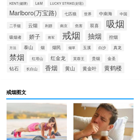
KENT(健牌)
L&M
LUCKY STRIKE(好彩)
Marlboro(万宝路)
中南海
七匹狼
世界
中国
吸烟
云烟
双喜
二手烟
利群
危害
南京
戒烟
抽烟
娇子
控烟
吸烟者
将军
泰山
烟民
烟
玉溪
真龙
方法
烟草
白沙
禁烟
红金龙
贵烟
金圣
红塔山
芙蓉王
香烟
黄鹤楼
钻石
黄山
黄金叶
长白山
戒烟图文