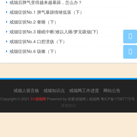
戒烟后脾气变得越来越暴躁，怎么办？
戒烟症状No.1 脾气暴躁情绪低落（下）
戒烟症状No.2 奢睡（下）
戒烟症状No.3 睡眠中断/难以入睡/梦见吸烟(下)
戒烟症状No.4 口腔溃疡（下）
戒烟症状No.6 咳嗽（下）
戒烟人留言板
戒烟知识点
戒烟网工作进度
网站公告
Copyright © 2021
31戒烟网
Powered by
咱要戒烟网
|
戒烟网
粤ICP备17087772号
.
香烟知识