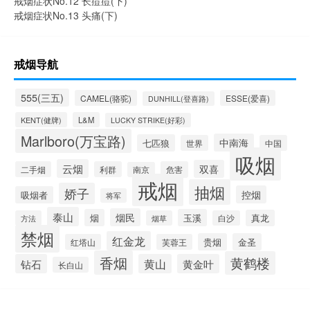
戒烟症状No.12 长痘痘(下)
戒烟症状No.13 头痛(下)
戒烟导航
555(三五)
CAMEL(骆驼)
ESSE(爱喜)
DUNHILL(登喜路)
KENT(健牌)
L&M
LUCKY STRIKE(好彩)
Marlboro(万宝路)
中南海
七匹狼
世界
中国
吸烟
云烟
双喜
二手烟
利群
危害
南京
戒烟
抽烟
娇子
控烟
吸烟者
将军
泰山
烟民
烟
玉溪
真龙
方法
烟草
白沙
禁烟
红金龙
贵烟
金圣
红塔山
芙蓉王
香烟
黄鹤楼
钻石
黄山
黄金叶
长白山