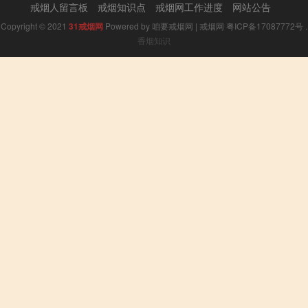
戒烟人留言板
戒烟知识点
戒烟网工作进度
网站公告
Copyright © 2021
31戒烟网
Powered by
咱要戒烟网
|
戒烟网
粤ICP备17087772号
.
香烟知识