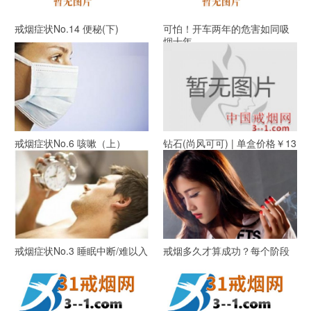
戒烟症状No.14 便秘(下)
可怕！开车两年的危害如同吸
烟十年
戒烟症状No.6 咳嗽（上）
钻石(尚风可可) | 单盒价格￥13
元 目前已上市
戒烟症状No.3 睡眠中断/难以入
戒烟多久才算成功？每个阶段
睡/梦见吸烟(上)
是多久？