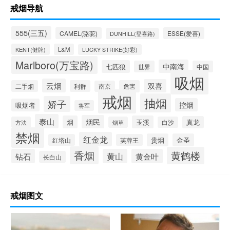
戒烟导航
555(三五)
CAMEL(骆驼)
ESSE(爱喜)
DUNHILL(登喜路)
KENT(健牌)
L&M
LUCKY STRIKE(好彩)
Marlboro(万宝路)
中南海
七匹狼
世界
中国
吸烟
云烟
双喜
二手烟
利群
危害
南京
戒烟
抽烟
娇子
控烟
吸烟者
将军
泰山
烟民
烟
玉溪
真龙
方法
烟草
白沙
禁烟
红金龙
贵烟
金圣
红塔山
芙蓉王
香烟
黄鹤楼
钻石
黄山
黄金叶
长白山
戒烟图文