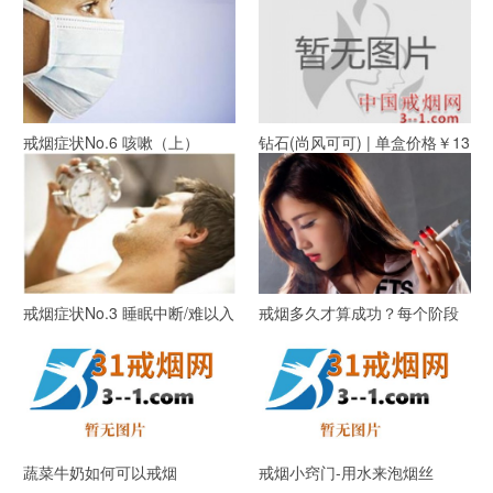
戒烟症状No.6 咳嗽（上）
钻石(尚风可可) | 单盒价格￥13
元 目前已上市
戒烟症状No.3 睡眠中断/难以入
戒烟多久才算成功？每个阶段
睡/梦见吸烟(上)
是多久？
蔬菜牛奶如何可以戒烟
戒烟小窍门-用水来泡烟丝