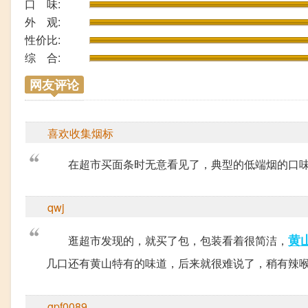
口 味:
外 观:
性价比:
综 合:
网友评论
喜欢收集烟标
在超市买面条时无意看见了，典型的低端烟的口
qwj
黄
逛超市发现的，就买了包，包装看着很简洁，
几口还有黄山特有的味道，后来就很难说了，稍有辣
gpf0089