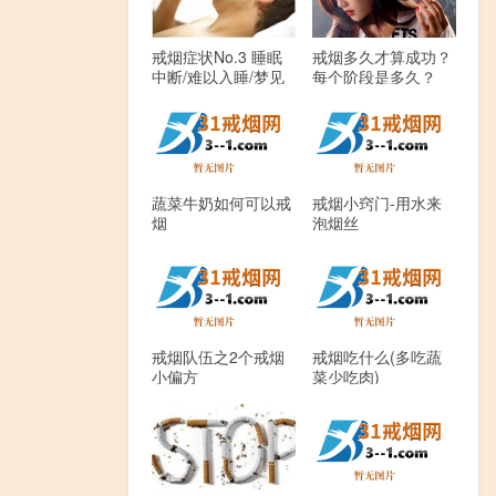
戒烟症状No.3 睡眠
戒烟多久才算成功？
中断/难以入睡/梦见
每个阶段是多久？
吸烟(上)
蔬菜牛奶如何可以戒
戒烟小窍门-用水来
烟
泡烟丝
戒烟队伍之2个戒烟
戒烟吃什么(多吃蔬
小偏方
菜少吃肉)