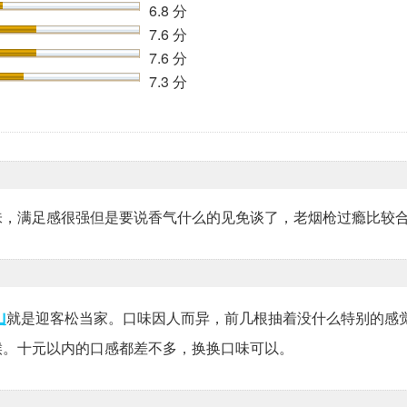
6.8 分
7.6 分
7.6 分
7.3 分
味，满足感很强但是要说香气什么的见免谈了，老烟枪过瘾比较
山
就是迎客松当家。口味因人而异，前几根抽着没什么特别的感
喉。十元以内的口感都差不多，换换口味可以。