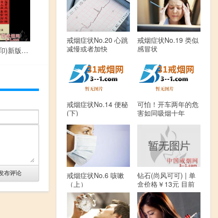
戒烟症状No.20 心跳
戒烟症状No.19 类似
减慢或者加快
感冒状
黄山(小红方印)新版 | 单盒价格￥22元 目前已上市
戒烟症状No.14 便秘
可怕！开车两年的危
(下)
害如同吸烟十年
戒烟症状No.6 咳嗽
钻石(尚风可可) | 单
（上）
盒价格￥13元 目前
已上市