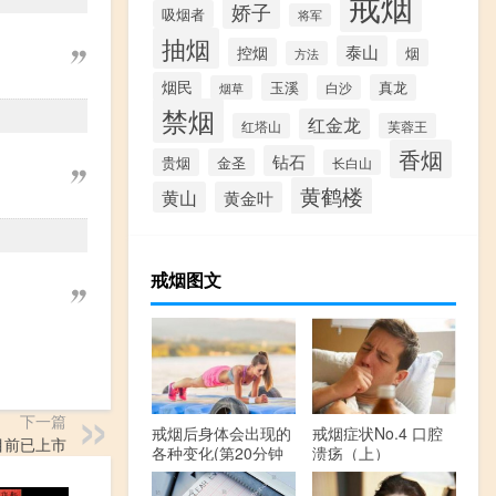
戒烟
娇子
吸烟者
将军
抽烟
泰山
控烟
烟
方法
烟民
玉溪
真龙
烟草
白沙
禁烟
红金龙
红塔山
芙蓉王
香烟
钻石
贵烟
金圣
长白山
黄鹤楼
黄山
黄金叶
戒烟图文
下一篇
戒烟后身体会出现的
戒烟症状No.4 口腔
 目前已上市
各种变化(第20分钟
溃疡（上）
开始)