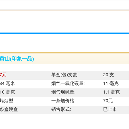
黄山(印象一品)
7元
单盒(包)支数:
20 支
84 毫米
烟气一氧化碳量:
11 毫克
10 毫克
烟气烟碱量:
1.1 毫克
烤烟型
一条烟价格:
70元
条盒硬盒
销售形式:
已上市