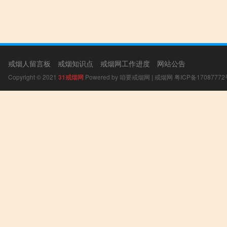
戒烟人留言板
戒烟知识点
戒烟网工作进度
网站公告
Copyright © 2021
31戒烟网
Powered by
咱要戒烟网
|
戒烟网
粤ICP备17087772