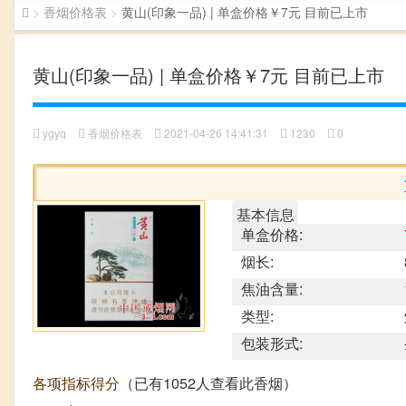
>
香烟价格表
>
黄山(印象一品) | 单盒价格￥7元 目前已上市
黄山(印象一品) | 单盒价格￥7元 目前已上市
ygyq
香烟价格表
2021-04-26 14:41:31
1230
0
基本信息
单盒价格:
烟长:
焦油含量:
类型:
包装形式:
各项指标得分
（已有1052人查看此香烟）