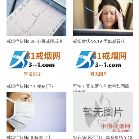
戒烟症状No.20 心跳减慢或者
戒烟症状No.19 类似感冒状
加快
戒烟症状No.14 便秘(下)
可怕！开车两年的危害如同吸
烟十年
戒烟症状No.6 咳嗽（上）
钻石(尚风可可) | 单盒价格￥13