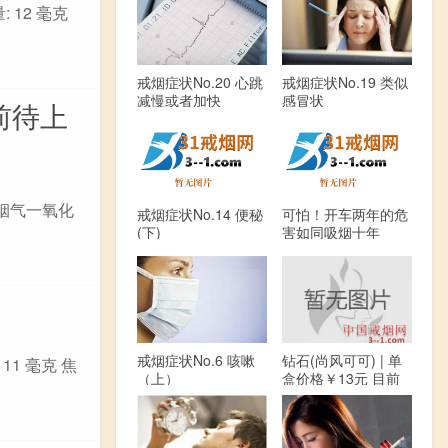
: 12 毫克
戒烟症状No.20 心跳
戒烟症状No.19 类似
减慢或者加快
感冒状
目前待上
米 烟气一氧化
戒烟症状No.14 便秘
可怕！开车两年的危
(下)
害如同吸烟十年
戒烟症状No.6 咳嗽
钻石(尚风可可) | 单
11 毫克 焦
（上）
盒价格￥13元 目前
已上市