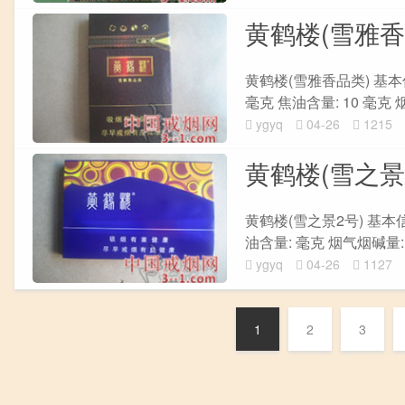
黄鹤楼(雪雅香
黄鹤楼(雪雅香品类) 基本信息
毫克 焦油含量: 10 毫克 烟
ygyq
04-26
1215
黄鹤楼(雪之景
黄鹤楼(雪之景2号) 基本信息
油含量: 毫克 烟气烟碱量: 毫
ygyq
04-26
1127
1
2
3