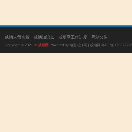
戒烟人留言板
戒烟知识点
戒烟网工作进度
网站公告
Copyright © 2021
31戒烟网
Powered by
咱要戒烟网
|
戒烟网
粤ICP备17087772