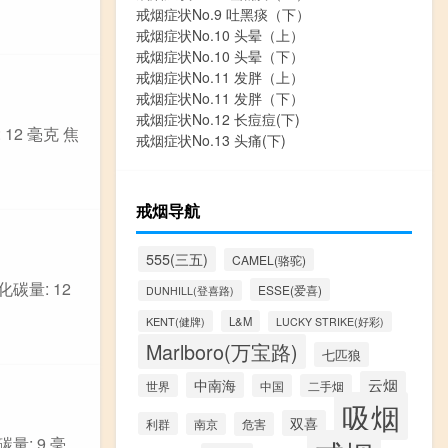
戒烟症状No.9 吐黑痰（下）
戒烟症状No.10 头晕（上）
戒烟症状No.10 头晕（下）
戒烟症状No.11 发胖（上）
戒烟症状No.11 发胖（下）
戒烟症状No.12 长痘痘(下)
 12 毫克 焦
戒烟症状No.13 头痛(下)
戒烟导航
555(三五)
CAMEL(骆驼)
化碳量: 12
ESSE(爱喜)
DUNHILL(登喜路)
KENT(健牌)
L&M
LUCKY STRIKE(好彩)
Marlboro(万宝路)
七匹狼
云烟
中南海
世界
中国
二手烟
吸烟
双喜
利群
危害
南京
量: 9 毫