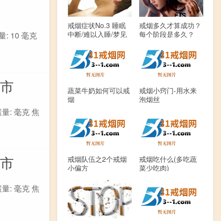
戒烟症状No.3 睡眠
戒烟多久才算成功？
中断/难以入睡/梦见
每个阶段是多久？
: 10 毫克
吸烟(上)
上市
蔬菜牛奶如何可以戒
戒烟小窍门-用水来
烟
泡烟丝
量: 毫克 焦
上市
戒烟队伍之2个戒烟
戒烟吃什么(多吃蔬
小偏方
菜少吃肉)
量: 毫克 焦