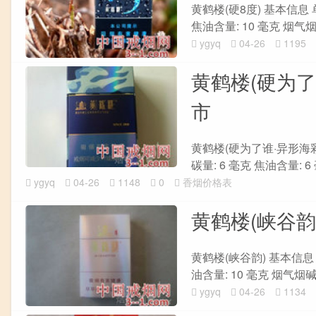
黄鹤楼(硬8度) 基本信息 单
焦油含量: 10 毫克 烟气烟碱量
ygyq
04-26
1195
黄鹤楼(硬为了
市
黄鹤楼(硬为了谁·异形海彩) 
碳量: 6 毫克 焦油含量: 6 
ygyq
04-26
1148
0
香烟价格表
黄鹤楼(峡谷韵
黄鹤楼(峡谷韵) 基本信息 单
油含量: 10 毫克 烟气烟碱量:
ygyq
04-26
1134