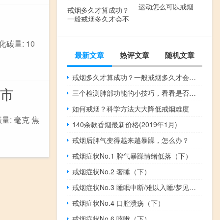
运动怎么可以戒烟
戒烟多久才算成功？
一般戒烟多久才会不
想抽了？
化碳量: 10
最新文章
热评文章
随机文章
戒烟多久才算成功？一般戒烟多久才会不想抽了？
上市
三个检测肺部功能的小技巧，看看是否需要戒烟了
如何戒烟？科学方法大大降低戒烟难度
量: 毫克 焦
140余款香烟最新价格(2019年1月)
戒烟后脾气变得越来越暴躁，怎么办？
戒烟症状No.1 脾气暴躁情绪低落（下）
戒烟症状No.2 奢睡（下）
戒烟症状No.3 睡眠中断/难以入睡/梦见吸烟(下)
戒烟症状No.4 口腔溃疡（下）
戒烟症状No.6 咳嗽（下）