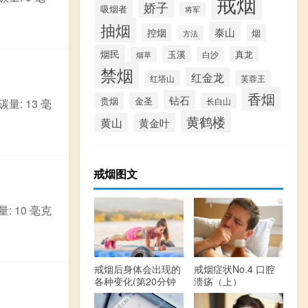
戒烟
娇子
吸烟者
将军
抽烟
泰山
控烟
烟
方法
烟民
玉溪
真龙
烟草
白沙
禁烟
红金龙
红塔山
芙蓉王
香烟
钻石
贵烟
金圣
长白山
量: 13 毫
黄鹤楼
黄山
黄金叶
戒烟图文
: 10 毫克
戒烟后身体会出现的
戒烟症状No.4 口腔
各种变化(第20分钟
溃疡（上）
开始)