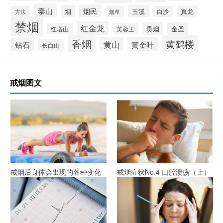
泰山
烟民
烟
玉溪
真龙
方法
烟草
白沙
禁烟
红金龙
贵烟
金圣
红塔山
芙蓉王
香烟
黄鹤楼
钻石
黄山
黄金叶
长白山
戒烟图文
戒烟后身体会出现的各种变化
戒烟症状No.4 口腔溃疡（上）
(第20分钟开始)