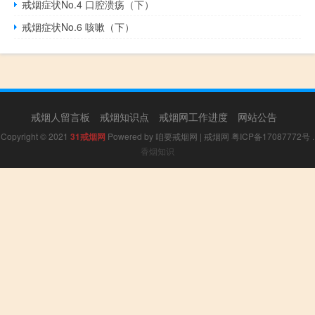
戒烟症状No.4 口腔溃疡（下）
戒烟症状No.6 咳嗽（下）
戒烟人留言板
戒烟知识点
戒烟网工作进度
网站公告
Copyright © 2021
31戒烟网
Powered by
咱要戒烟网
|
戒烟网
粤ICP备17087772号
.
香烟知识