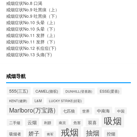
戒烟症状No.8 口渴
戒烟症状No.9 吐黑痰（上）
戒烟症状No.9 吐黑痰（下）
戒烟症状No.10 头晕（上）
戒烟症状No.10 头晕（下）
戒烟症状No.11 发胖（上）
戒烟症状No.11 发胖（下）
戒烟症状No.12 长痘痘(下)
戒烟症状No.13 头痛(下)
戒烟导航
555(三五)
CAMEL(骆驼)
ESSE(爱喜)
DUNHILL(登喜路)
KENT(健牌)
L&M
LUCKY STRIKE(好彩)
Marlboro(万宝路)
中南海
七匹狼
世界
中国
吸烟
云烟
双喜
二手烟
利群
危害
南京
戒烟
抽烟
娇子
控烟
吸烟者
将军