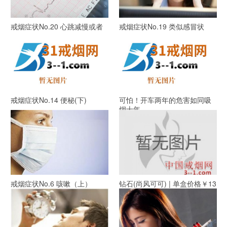
戒烟症状No.20 心跳减慢或者
戒烟症状No.19 类似感冒状
加快
戒烟症状No.14 便秘(下)
可怕！开车两年的危害如同吸
烟十年
戒烟症状No.6 咳嗽（上）
钻石(尚风可可) | 单盒价格￥13
元 目前已上市